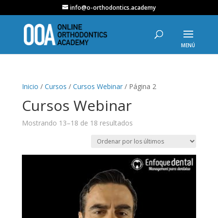
info@o-orthodontics.academy
Inicio
/
Cursos
/
Cursos Webinar
/ Página 2
Cursos Webinar
Ordenado
Mostrando 13–18 de 18 resultados
por
los
últimos