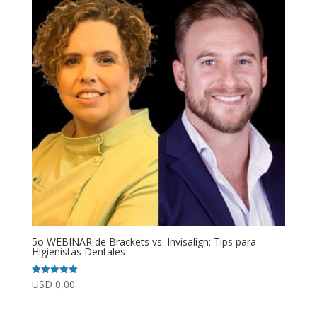
5o WEBINAR de Brackets vs. Invisalign: Tips para
Higienistas Dentales
USD
0,00
Valorado
con
5.00
de 5