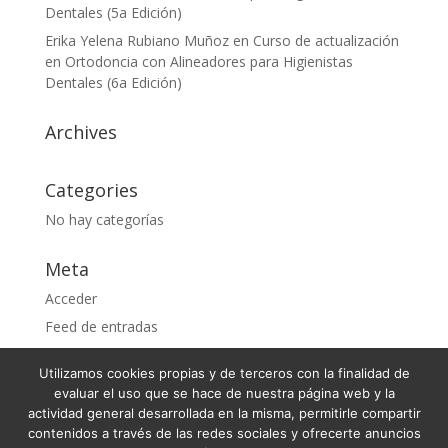
Dentales (5a Edición)
Erika Yelena Rubiano Muñoz
en
Curso de actualización
en Ortodoncia con Alineadores para Higienistas
Dentales (6a Edición)
Archives
Categories
No hay categorías
Meta
Acceder
Feed de entradas
Feed de comentarios
Utilizamos cookies propias y de terceros con la finalidad de
WordPress.org
evaluar el uso que se hace de nuestra página web y la
actividad general desarrollada en la misma, permitirle compartir
contenidos a través de las redes sociales y ofrecerte anuncios