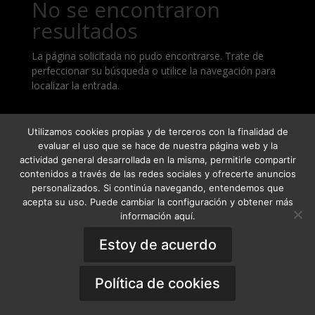
No se encontraron
resultados
La página solicitada no pudo encontrarse. Trate de
perfeccionar su búsqueda o utilice la navegación para
localizar la entrada.
Utilizamos cookies propias y de terceros con la finalidad de
evaluar el uso que se hace de nuestra página web y la
actividad general desarrollada en la misma, permitirle compartir
Condiciones Generales de Venta
contenidos a través de las redes sociales y ofrecerte anuncios
Términos y condiciones
personalizados. Si continúa navegando, entendemos que
Política de Privacidad
Aviso Legal
acepta su uso. Puede cambiar la configuración y obtener más
Política de Cookies
General Terms of Sale
·
Privacy Policy
·
Legal
información aquí.
Notice
·
Cookies Policy
Estoy de acuerdo
Copyright © 2019 - OOA Online Orthodontics
Academy. All Rights Reserved.
Política de cookies