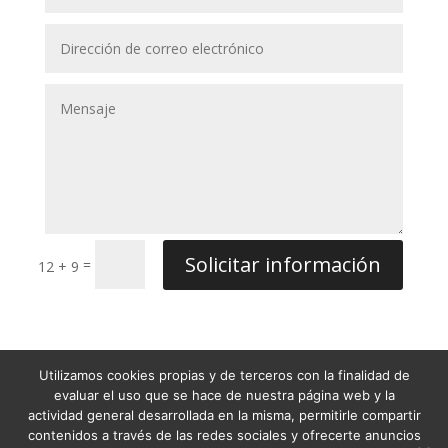
Solicitar información
=
12 + 9
Utilizamos cookies propias y de terceros con la finalidad de
Condiciones Generales de Venta
evaluar el uso que se hace de nuestra página web y la
Términos y condiciones
actividad general desarrollada en la misma, permitirle compartir
contenidos a través de las redes sociales y ofrecerte anuncios
Política de Privacidad
Aviso Legal