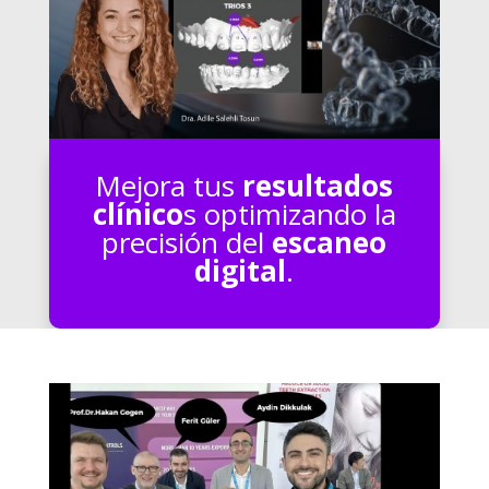
Mejora tus
resultados
clínico
s optimizando la
precisión del
escaneo
digital
.