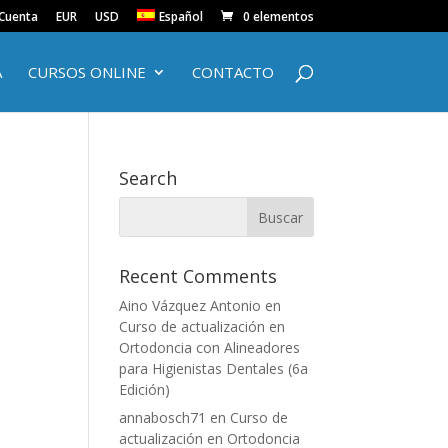
 Cuenta
EUR
USD
Español
0 elementos
A
CURSOS ONLINE
CONTACTO
Search
Recent Comments
Aino Vázquez Antonio
en
Curso de actualización en
Ortodoncia con Alineadores
para Higienistas Dentales (6a
Edición)
annabosch71
en
Curso de
actualización en Ortodoncia