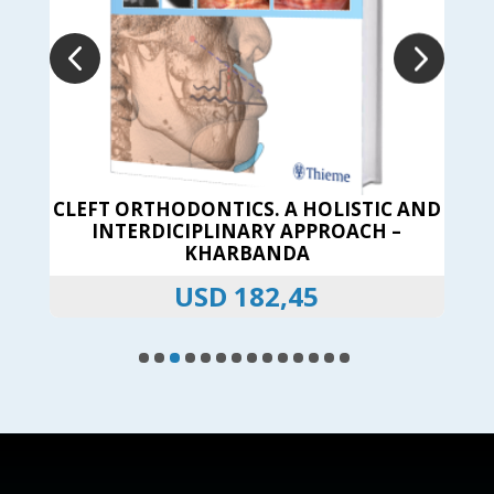
 AND
TEMPORARY SKELETAL ANCHORAGE
–
DEVICES – KIM
USD
143,75