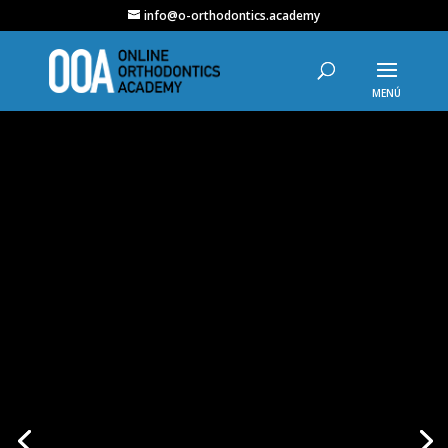
info@o-orthodontics.academy
PODCAST: EL DR.
JASON SHERBEL Y
EL SISTEMA
NORRIS
El Dr. Jason Sherbel nos habla de