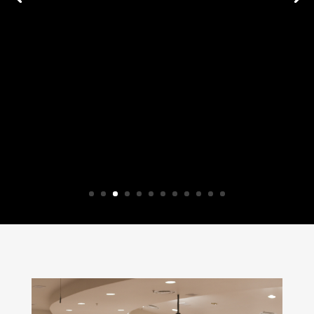
cómo transformó su Clínica mediante
el sistema Norris
Dr. Jason Sherbel
Podcast
0 €
Ver Gratis