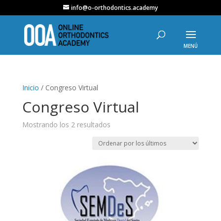
info@o-orthodontics.academy
Inicio
/ Congreso Virtual
Congreso Virtual
Ordenado
Mostrando los 2 resultados
por
los
últimos