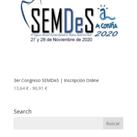
3er Congreso SEMDeS | Inscripción Online
Rango
13,64
€
-
90,91
€
de
precios:
desde
Search
13,64 €
hasta
90,91 €