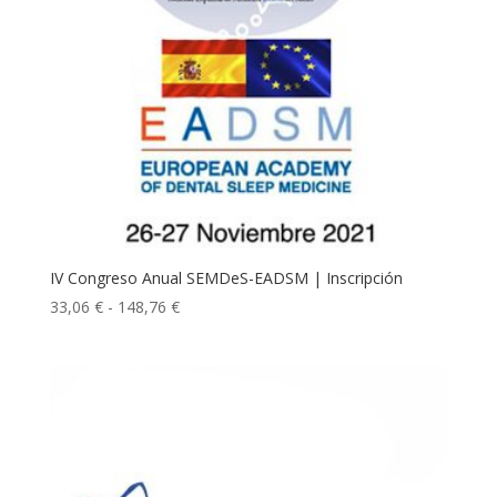
IV Congreso Anual SEMDeS-EADSM | Inscripción
Rango
33,06
€
-
148,76
€
de
precios:
desde
33,06 €
hasta
148,76 €