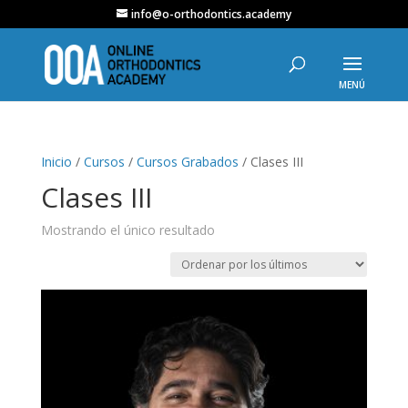
info@o-orthodontics.academy
Inicio
/
Cursos
/
Cursos Grabados
/ Clases III
Clases III
Mostrando el único resultado