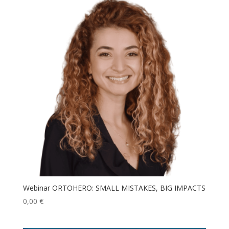
desde
197,00 €
hasta
847,00 €
Webinar ORTOHERO: SMALL MISTAKES, BIG IMPACTS
0,00
€