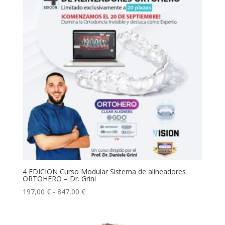
4 EDICION Curso Modular Sistema de alineadores
ORTOHERO – Dr. Grini
Rango
197,00
€
-
847,00
€
de
precios: