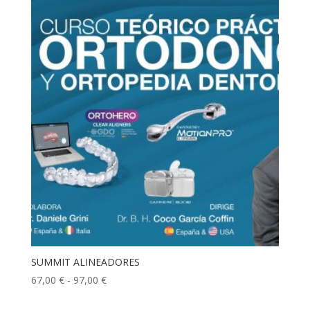
SUMMIT ALINEADORES
Rango
67,00
€
-
97,00
€
de