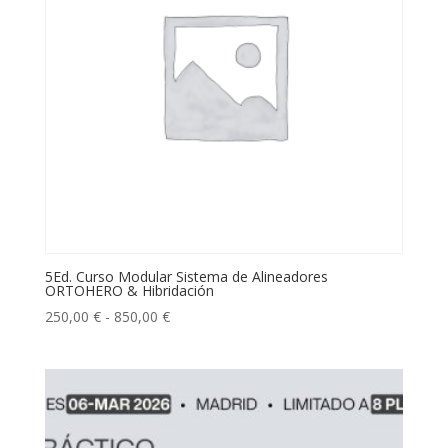
5Ed. Curso Modular Sistema de Alineadores
ORTOHERO & Hibridación
Rango
250,00
€
-
850,00
€
de
precios:
desde
250,00 €
hasta