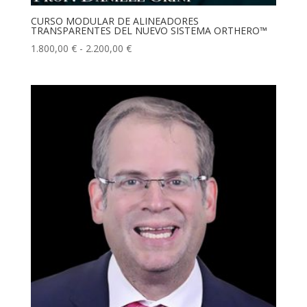
CURSO MODULAR DE ALINEADORES
TRANSPARENTES DEL NUEVO SISTEMA ORTHERO™
Rango
1.800,00
€
-
2.200,00
€
de
precios:
desde
1.800,00 €
hasta
2.200,00 €