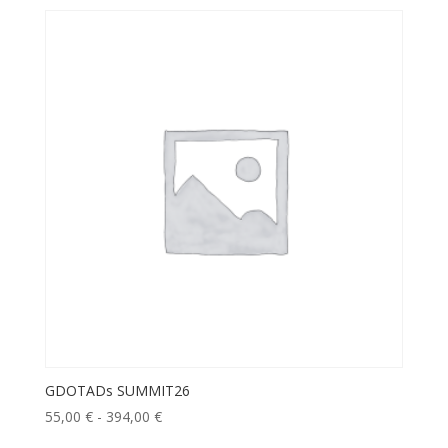
precios:
desde
67,00 €
hasta
97,00 €
GDOTADs SUMMIT26
Rango
55,00
€
-
394,00
€
de