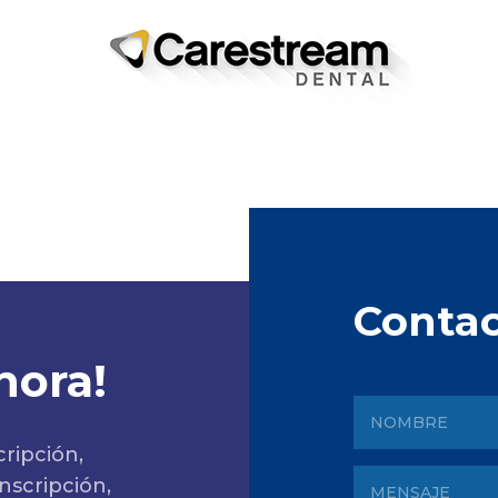
Conta
hora!
cripción,
nscripción,