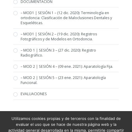
DOCUMENTACIÓN
– MOD1 | SESIÓN 1 – (12 dic. 2020): Terminología en
ortodoncia: Clasificación de Maloclusiones Dentales y
Esqueléticas.
– MOD1 | SESIÓN 2 – (19 dic. 2020): Registros
Fotográficos y de Modelos en Ortodoncia.
– MOD 1 | SESIÓN 3 – (27 dic. 2020): Registro
Radiográfico.
– MOD 2 | SESIÓN 4 – (09 ene. 2021): Aparatología Fija.
– MOD 2 | SESIÓN 5 – (23 ene. 2021): Aparatología
Funcional.
EVALUACIONES
Utilizamos cookies propias y de terceros con la finalidad de
Condiciones Generales de Venta
evaluar el uso que se hace de nuestra página web y la
Términos y condiciones
actividad general desarrollada en la misma, permitirle compartir