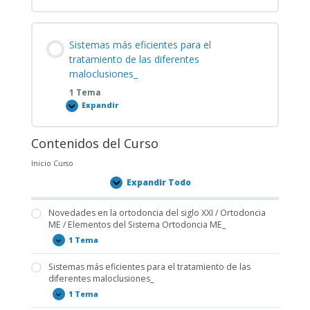
en
la
ortodoncia
del
siglo
Sistemas más eficientes para el
XXI
/
tratamiento de las diferentes
Ortodoncia
maloclusiones_
ME
/
1 Tema
Elementos
del
Expandir
Sistemas
Sistema
más
Ortodoncia
eficientes
ME_
para
Contenidos del Curso
el
tratamiento
de
Inicio Curso
las
diferentes
Expandir Todo
Lecciones
maloclusiones_
Novedades en la ortodoncia del siglo XXI / Ortodoncia
ME / Elementos del Sistema Ortodoncia ME_
1 Tema
Novedades
Expandir
en
la
Sistemas más eficientes para el tratamiento de las
ortodoncia
diferentes maloclusiones_
del
siglo
1 Tema
XXI
Sistemas
Expandir
/
más