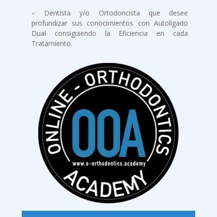
– Dentista y/o Ortodoncista que desee
profundizar sus conocimientos con Autoligado
Dual consiguiendo la Eficiencia en cada
Tratamiento.