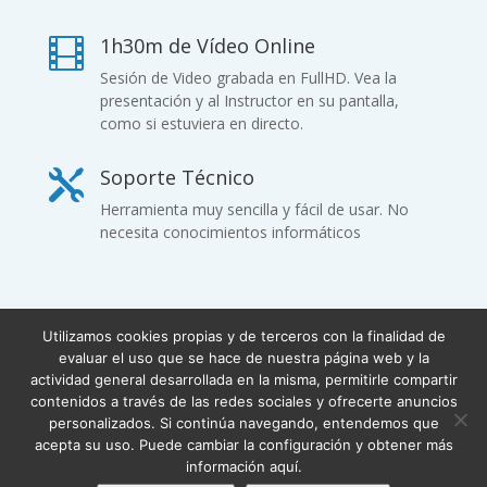
1h30m de Vídeo Online

Sesión de Video grabada en FullHD. Vea la
presentación y al Instructor en su pantalla,
como si estuviera en directo.
Soporte Técnico

Herramienta muy sencilla y fácil de usar. No
necesita conocimientos informáticos
Utilizamos cookies propias y de terceros con la finalidad de
Condiciones Generales de Venta
evaluar el uso que se hace de nuestra página web y la
actividad general desarrollada en la misma, permitirle compartir
Términos y condiciones
contenidos a través de las redes sociales y ofrecerte anuncios
Política de Privacidad
Aviso Legal
personalizados. Si continúa navegando, entendemos que
Política de Cookies
General Terms of Sale
·
Privacy Policy
·
Legal
acepta su uso. Puede cambiar la configuración y obtener más
Notice
·
Cookies Policy
información aquí.
Copyright © 2019 - OOA Online Orthodontics