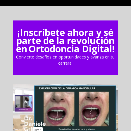
¡Inscríbete ahora y sé
parte de la revolución
en
Ortodoncia Digital!
Convierte desafíos en oportunidades y avanza en tu
carrera.