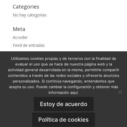
Categories
No hay categorías
Meta
Acceder
Feed de entradas
Feed de comentarios
Utilizamos cookies propias y de terceros con la finalidad de
WordPress.org
evaluar el uso que se hace de nuestra página web y la
actividad general desarrollada en la misma, permitirle compartir
contenidos a través de las redes sociales y ofrecerte anuncios
personalizados. Si continúa navegando, entendemos que
acepta su uso. Puede cambiar la configuración y obtener más
Condiciones Generales de Venta
información aquí.
Términos y condiciones
Política de Privacidad
Aviso Legal
Estoy de acuerdo
Política de Cookies
General Terms of Sale
·
Privacy Policy
·
Legal
Notice
·
Cookies Policy
Copyright © 2019 - OOA Online Orthodontics
Política de cookies
Academy. All Rights Reserved.