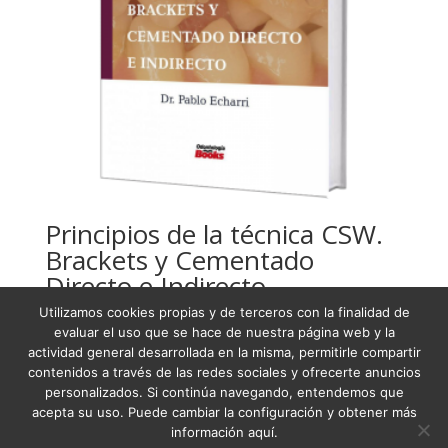
Principios de la técnica CSW.
Brackets y Cementado
Directo e Indirecto
Utilizamos cookies propias y de terceros con la finalidad de
USD
160,08
evaluar el uso que se hace de nuestra página web y la
actividad general desarrollada en la misma, permitirle compartir
contenidos a través de las redes sociales y ofrecerte anuncios
personalizados. Si continúa navegando, entendemos que
acepta su uso. Puede cambiar la configuración y obtener más
Condiciones Generales de Venta
información aquí.
Términos y condiciones