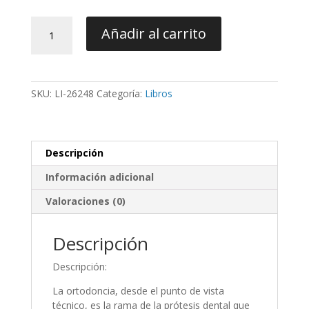
Aparatos
Añadir al carrito
de
Ortodoncia
y
Ferulas
SKU:
LI-26248
Categoría:
Libros
Oclusales
-
Cortes
/
Descripción
Ferrer
/
Información adicional
Palazón
cantidad
Valoraciones (0)
Descripción
Descripción:
La ortodoncia, desde el punto de vista
técnico, es la rama de la prótesis dental que