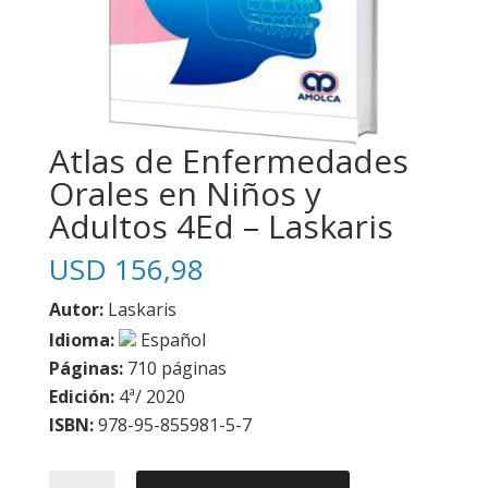
Atlas de Enfermedades
Orales en Niños y
Adultos 4Ed – Laskaris
USD
156,98
Autor:
Laskaris
Idioma:
Español
Páginas:
710 páginas
Edición:
4ª/ 2020
ISBN:
978-95-855981-5-7
Atlas