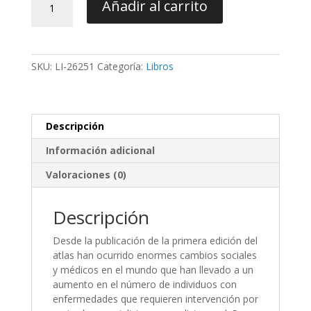
Añadir al carrito
de
Enfermedades
Orales
en
SKU:
LI-26251
Categoría:
Libros
Niños
y
Adultos
4Ed
Descripción
-
Laskaris
Información adicional
cantidad
Valoraciones (0)
Descripción
Desde la publicación de la primera edición del
atlas han ocurrido enormes cambios sociales
y médicos en el mundo que han llevado a un
aumento en el número de individuos con
enfermedades que requieren intervención por