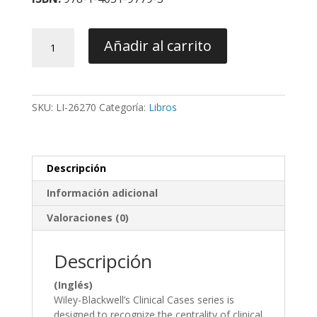
Clinical
Añadir al carrito
Cases
In
Orthodontics
-
SKU:
LI-26270
Categoría:
Libros
Cobourne
/
Fleming
/
Descripción
Dibiase
/
Información adicional
Ahmad
cantidad
Valoraciones (0)
Descripción
(Inglés)
Wiley-Blackwell’s Clinical Cases series is
designed to recognize the centrality of clinical