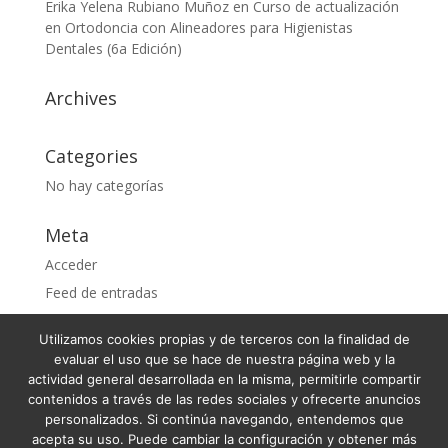
Erika Yelena Rubiano Muñoz
en
Curso de actualización
en Ortodoncia con Alineadores para Higienistas
Dentales (6a Edición)
Archives
Categories
No hay categorías
Meta
Acceder
Feed de entradas
Feed de comentarios
Utilizamos cookies propias y de terceros con la finalidad de
WordPress.org
evaluar el uso que se hace de nuestra página web y la
actividad general desarrollada en la misma, permitirle compartir
contenidos a través de las redes sociales y ofrecerte anuncios
personalizados. Si continúa navegando, entendemos que
acepta su uso. Puede cambiar la configuración y obtener más
Condiciones Generales de Venta