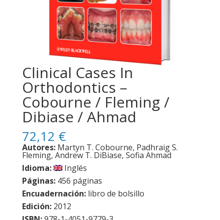
Clinical Cases In
Orthodontics –
Cobourne / Fleming /
Dibiase / Ahmad
72,12
€
Autores:
Martyn T. Cobourne, Padhraig S.
Fleming, Andrew T. DiBiase, Sofia Ahmad
Idioma:
Inglés
Páginas:
456 páginas
Encuadernación:
libro de bolsillo
Edición:
2012
ISBN:
978-1-4051-9779-3