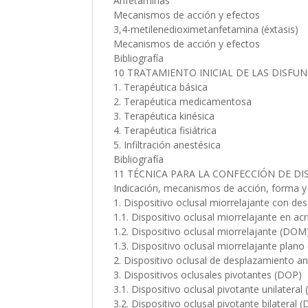
Anfetaminas
Mecanismos de acción y efectos
3,4-metilenedioximetanfetamina (éxtasis)
Mecanismos de acción y efectos
Bibliografía
10 TRATAMIENTO INICIAL DE LAS DISF
1. Terapéutica básica
2. Terapéutica medicamentosa
3. Terapéutica kinésica
4. Terapéutica fisiátrica
5. Infiltración anestésica
Bibliografía
11 TÉCNICA PARA LA CONFECCIÓN DE DI
Indicación, mecanismos de acción, forma y
1. Dispositivo oclusal miorrelajante con d
1.1. Dispositivo oclusal miorrelajante en a
1.2. Dispositivo oclusal miorrelajante (DO
1.3. Dispositivo oclusal miorrelajante plan
2. Dispositivo oclusal de desplazamiento 
3. Dispositivos oclusales pivotantes (DOP)
3.1. Dispositivo oclusal pivotante unilatera
3.2. Dispositivo oclusal pivotante bilateral 