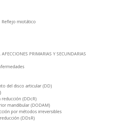
 Reflejo miotático
AFECCIONES PRIMARIAS Y SECUNDARIAS
 enfermedades
to del disco articular (DD)
)
n reducción (DDcR)
erior mandibular (DODAM)
cción por métodos irreversibles
n reducción (DDsR)