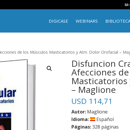
Mi
DIGICASE
WEBINARS
BIBLIOTEC
ecciones de los Músculos Masticatorios y Atm. Dolor Orofacial – Ma
Disfuncion Cr
Afecciones de
Masticatorios 
– Maglione
USD
114,71
Autor:
Maglione
Idioma:
Español
Páginas:
328 páginas