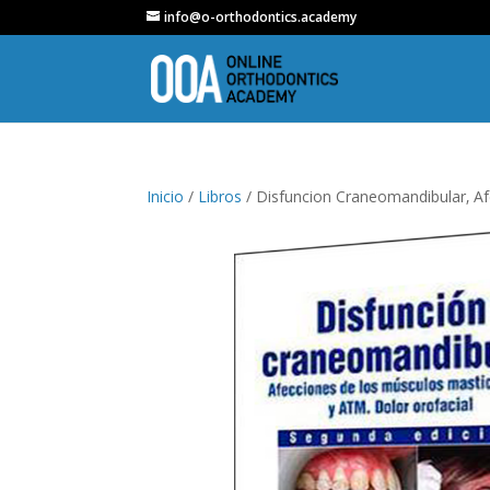
info@o-orthodontics.academy
Inicio
/
Libros
/ Disfuncion Craneomandibular‚ Af