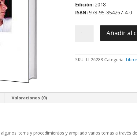
Edición:
2018
ISBN:
978-95-854267-4-0
Disfuncion
Añadir al c
Craneomandibular‚
Afecciones
de
los
SKU:
LI-26283
Categoría:
Libro
Músculos
Masticatorios
y
Atm.
Dolor
Orofacial
Valoraciones (0)
-
Maglione
cantidad
 algunos items y procedimientos y ampliado varios temas a través de 