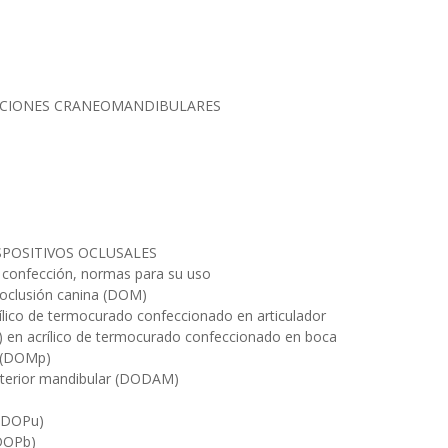
UNCIONES CRANEOMANDIBULARES
SPOSITIVOS OCLUSALES
 confección, normas para su uso
esoclusión canina (DOM)
crílico de termocurado confeccionado en articulador
M) en acrílico de termocurado confeccionado en boca
o (DOMp)
anterior mandibular (DODAM)
l (DOPu)
(DOPb)