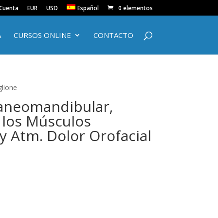
 Cuenta
EUR
USD
Español
0 elementos
A
CURSOS ONLINE
CONTACTO
glione
aneomandibular‚
 los Músculos
y Atm. Dolor Orofacial