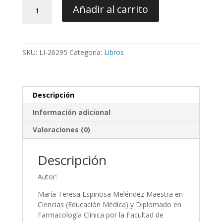
Farmacologia
Añadir al carrito
y
Terapeutica
en
Odontologia
SKU:
LI-26295
Categoría:
Libros
-
Espinosa
cantidad
Descripción
Información adicional
Valoraciones (0)
Descripción
Autor:
María Teresa Espinosa Meléndez Maestra en
Ciencias (Educación Médica) y Diplomado en
Farmacología Clínica por la Facultad de