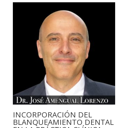
precios:
desde
USD
56,35
hasta
USD
79,35
INCORPORACIÓN DEL
BLANQUEAMIENTO DENTAL