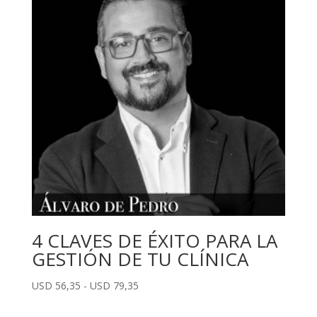
112,70
hasta
USD
136,85
4 CLAVES DE ÉXITO PARA LA
GESTIÓN DE TU CLÍNICA
Rango
USD
56,35
-
USD
79,35
de