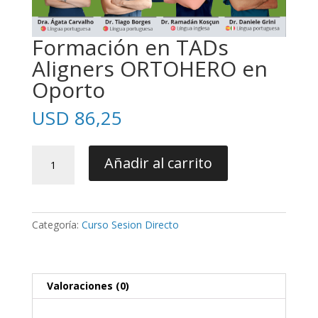
Formación en TADs
Aligners ORTOHERO en
Oporto
USD
86,25
Formación
Añadir al carrito
en
TADs
Aligners
ORTOHERO
Categoría:
Curso Sesion Directo
en
Oporto
cantidad
Valoraciones (0)