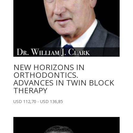
NEW HORIZONS IN
ORTHODONTICS.
ADVANCES IN TWIN BLOCK
THERAPY
Rango
USD
112,70
-
USD
136,85
de
precios:
desde
USD