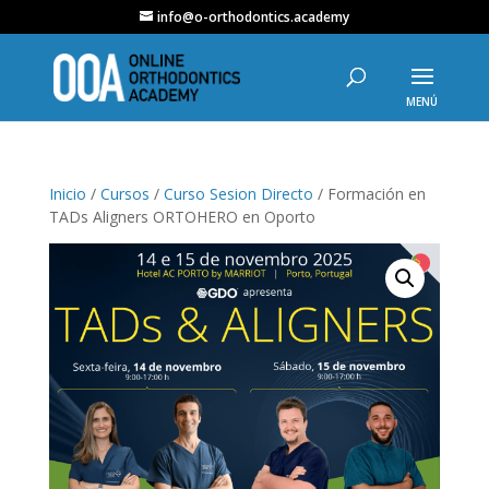
info@o-orthodontics.academy
Inicio
/
Cursos
/
Curso Sesion Directo
/ Formación en
TADs Aligners ORTOHERO en Oporto