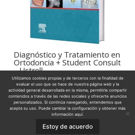
Diagnóstico y Tratamiento en
Ortodoncia + Student Consult
– Ustrell
Utilizamos cookies propias y de terceros con la finalidad de
76,83
€
evaluar el uso que se hace de nuestra página web y la
actividad general desarrollada en la misma, permitirle compartir
contenidos a través de las redes sociales y ofrecerte anuncios
personalizados. Si continúa navegando, entendemos que
acepta su uso. Puede cambiar la configuración y obtener más
Condiciones Generales de Venta
información aquí.
Términos y condiciones
Política de Privacidad
Aviso Legal
Estoy de acuerdo
Política de Cookies
General Terms of Sale
·
Privacy Policy
·
Legal