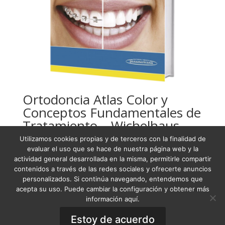
Ortodoncia Atlas Color y
Conceptos Fundamentales de
Tratamiento – Wichelhaus
Utilizamos cookies propias y de terceros con la finalidad de
USD
149,28
evaluar el uso que se hace de nuestra página web y la
actividad general desarrollada en la misma, permitirle compartir
contenidos a través de las redes sociales y ofrecerte anuncios
personalizados. Si continúa navegando, entendemos que
acepta su uso. Puede cambiar la configuración y obtener más
Condiciones Generales de Venta
información aquí.
Términos y condiciones
Política de Privacidad
Aviso Legal
Estoy de acuerdo
Política de Cookies
General Terms of Sale
·
Privacy Policy
·
Legal