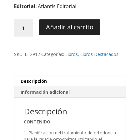
Editorial:
Atlantis Editorial
Microimplantes
Añadir al carrito
en
Ortodoncia
aplicada
a
SKU:
LI-2912
Categorías:
Libros
,
Libros Destacados
la
Cirugía
Ortognática
cantidad
Descripción
Información adicional
Descripción
CONTENIDO:
1. Planificación del tratamiento de ortodoncia
para la cirugía ortognática utilizando el