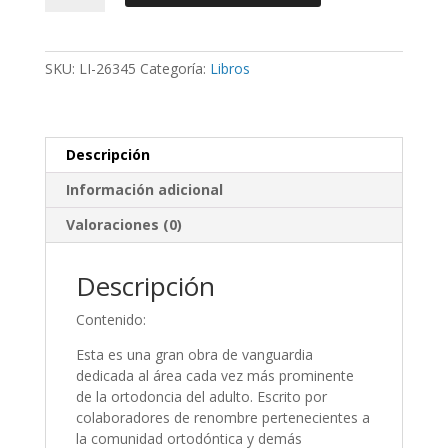
Adulto
-
Birte
SKU:
LI-26345
Categoría:
Libros
Melsen
cantidad
Descripción
Información adicional
Valoraciones (0)
Descripción
Contenido:
Esta es una gran obra de vanguardia
dedicada al área cada vez más prominente
de la ortodoncia del adulto. Escrito por
colaboradores de renombre pertenecientes a
la comunidad ortodóntica y demás