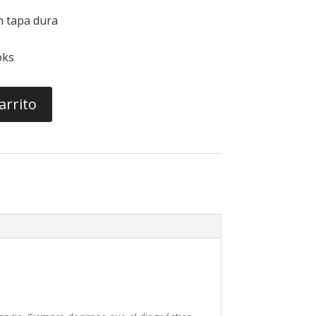
n tapa dura
oks
arrito