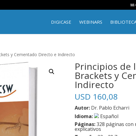
Mi
DIGICASE
WEBINARS
BIBLIOTEC
ackets y Cementado Directo e Indirecto
Principios de 
Brackets y Ce
Indirecto
USD
160,08
Autor:
Dr. Pablo Echarri
Idioma:
Español
Páginas:
328 páginas con 
explicativos