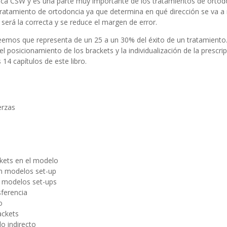
cnica CSW y es una parte muy importante de los tratamientos de orto
ratamiento de ortodoncia ya que determina en qué dirección se va a r
o será la correcta y se reduce el margen de error.
mos que representa de un 25 a un 30% del éxito de un tratamiento. 
l posicionamiento de los brackets y la individualización de la prescr
14 capítulos de este libro.
erzas
ckets en el modelo
on modelos set-up
n modelos set-ups
sferencia
o
ackets
o indirecto