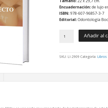
Tamaño:
22 x 29,7 cm.
Encuadernación:
de lujo e
ISBN:
978-607-96857-3-7
Editorial:
Odontología Bo
Principios
Añadir al c
de
la
técnica
CSW.
SKU:
LI-2909
Categoría:
Libros
Brackets
y
Cementado
Directo
e
Indirecto
cantidad