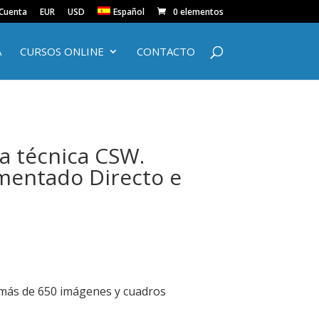
 Cuenta
EUR
USD
Español
0 elementos
A
CURSOS ONLINE
CONTACTO
la técnica CSW.
mentado Directo e
más de 650 imágenes y cuadros