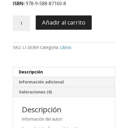
ISBN:
978-9-588-87160-8
Secretos
Añadir al carrito
de
los
Aparatos
Trainer
SKU:
LI-26369
Categoría:
Libros
Myobrace
y
El
Sistema
Descripción
Biofuncional
-
Información adicional
Quiros
cantidad
Valoraciones (0)
Descripción
Información del autor: