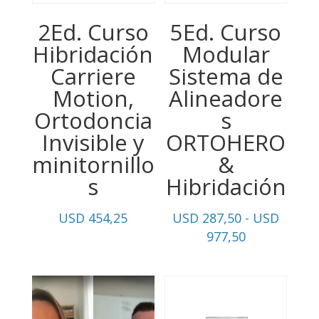
2Ed. Curso
5Ed. Curso
Hibridación
Modular
Carriere
Sistema de
Motion,
Alineadore
Ortodoncia
s
Invisible y
ORTOHERO
minitornillo
&
s
Hibridación
USD
454,25
USD
287,50
-
USD
Rango
977,50
de
precios:
desde
USD