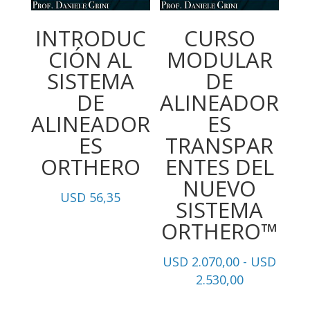
INTRODUC
CURSO
CIÓN AL
MODULAR
SISTEMA
DE
DE
ALINEADOR
ALINEADOR
ES
ES
TRANSPAR
ORTHERO
ENTES DEL
NUEVO
USD
56,35
SISTEMA
ORTHERO™
USD
2.070,00
-
USD
Rango
2.530,00
de