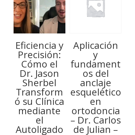
287,50
hasta
USD
977,50
Eficiencia y
Aplicación
Precisión:
y
Cómo el
fundament
Dr. Jason
os del
Sherbel
anclaje
Transform
esquelético
ó su Clínica
en
mediante
ortodoncia
el
– Dr. Carlos
Autoligado
de Julian –