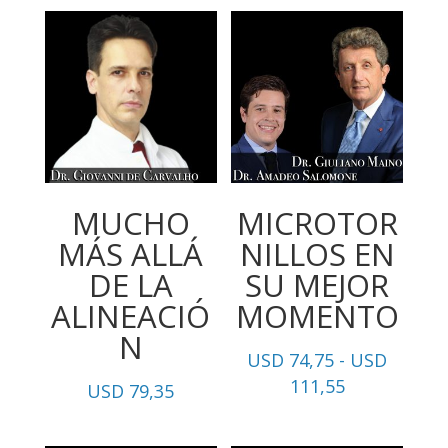
precios:
desde
USD
2.070,00
hasta
USD
2.530,00
MUCHO
MICROTOR
MÁS ALLÁ
NILLOS EN
DE LA
SU MEJOR
ALINEACIÓ
MOMENTO
N
USD
74,75
-
USD
Rango
111,55
USD
79,35
de
precios: