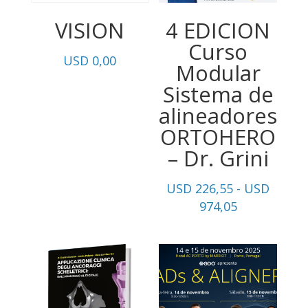
VISION
4 EDICION
Curso
USD
0,00
Modular
Sistema de
alineadores
ORTOHERO
– Dr. Grini
USD
226,55
-
USD
Rango
974,05
de
precios:
desde
USD
226,55