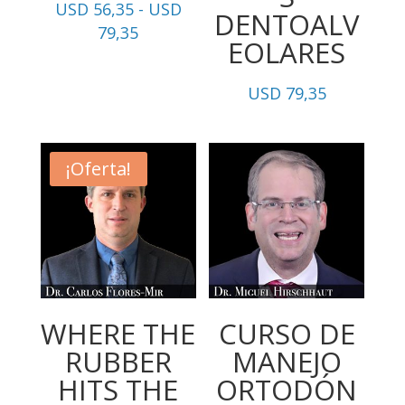
USD
56,35
-
USD
DENTOALV
Rango
79,35
EOLARES
de
precios:
USD
79,35
desde
USD
56,35
¡Oferta!
hasta
USD
79,35
WHERE THE
CURSO DE
RUBBER
MANEJO
HITS THE
ORTODÓN