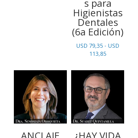
s para
Higienistas
Dentales
(6a Edición)
USD
79,35
-
USD
Rango
113,85
de
precios:
desde
USD
79,35
hasta
USD
113,85
ANCLAJE
¿HAY VIDA