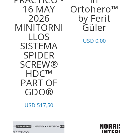
16 MAY
Ortohero™
2026
by Ferit
MINITORNI
Güler
LLOS
USD
0,00
SISTEMA
SPIDER
SCREW®
HDC™
PART OF
GDO®
USD
517,50