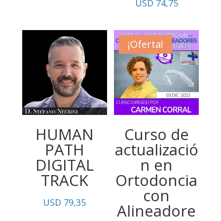
USD
74,75
¡Oferta!
HUMAN
Curso de
PATH
actualizació
DIGITAL
n en
TRACK
Ortodoncia
con
USD
79,35
Alineadore