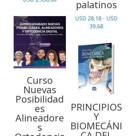
palatinos
USD
28,18
-
USD
Rango
39,68
de
precios:
desde
USD
28,18
hasta
Curso
USD
Nuevas
39,68
Posibilidad
PRINCIPIOS
es
Y
Alineadore
BIOMECÁNI
s
CA DEL