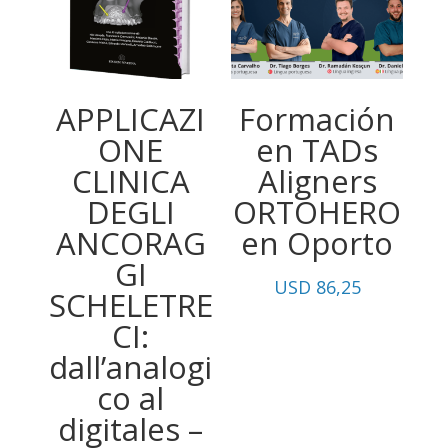
hasta
USD
974,05
APPLICAZI
Formación
ONE
en TADs
CLINICA
Aligners
DEGLI
ORTOHERO
ANCORAG
en Oporto
GI
USD
86,25
SCHELETRE
CI:
dall’analogi
co al
digitales –