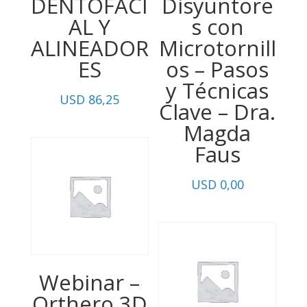
DENTOFACI
Disyuntore
AL Y
s con
ALINEADOR
Microtornill
ES
os – Pasos
y Técnicas
USD
86,25
Clave – Dra.
Magda
Faus
USD
0,00
Webinar –
Orthero 3D