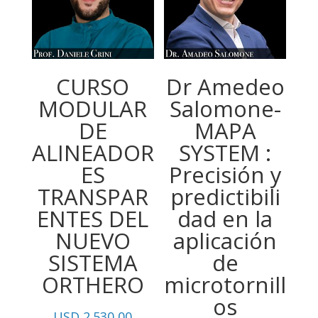
hasta
USD
974,05
CURSO
Dr Amedeo
MODULAR
Salomone-
DE
MAPA
ALINEADOR
SYSTEM :
ES
Precisión y
TRANSPAR
predictibili
ENTES DEL
dad en la
NUEVO
aplicación
SISTEMA
de
ORTHERO
microtornill
os
USD
2.530,00