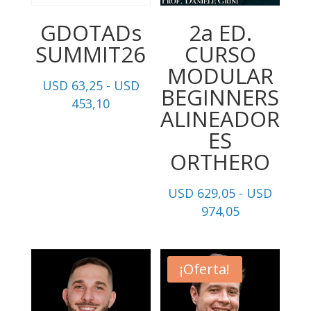
GDOTADs
2a ED.
SUMMIT26
CURSO
MODULAR
USD
63,25
-
USD
BEGINNERS
Rango
453,10
ALINEADOR
de
ES
precios:
ORTHERO
desde
USD
63,25
USD
629,05
-
USD
Rango
hasta
974,05
de
USD
precios:
453,10
desde
¡Oferta!
USD
629,05