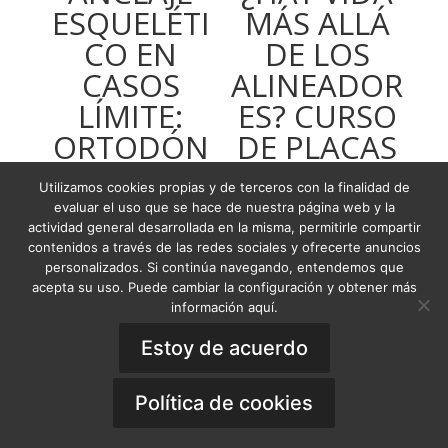
ESQUELÉTI
MÁS ALLÁ
CO EN
DE LOS
CASOS
ALINEADOR
LÍMITE:
ES? CURSO
ORTODÓN
DE PLACAS
CICO VS
ACTIVAS
Utilizamos cookies propias y de terceros con la finalidad de
ORTOQUIR
REMOVIBLE
evaluar el uso que se hace de nuestra página web y la
actividad general desarrollada en la misma, permitirle compartir
ÚRGICO
S (PAR) EN
contenidos a través de las redes sociales y ofrecerte anuncios
NIÑOS Y
personalizados. Si continúa navegando, entendemos que
USD
56,35
-
USD
acepta su uso. Puede cambiar la configuración y obtener más
ADULTOS
Rango
79,35
información aquí.
de
USD
111,55
Estoy de acuerdo
precios:
desde
Política de cookies
USD
56,35