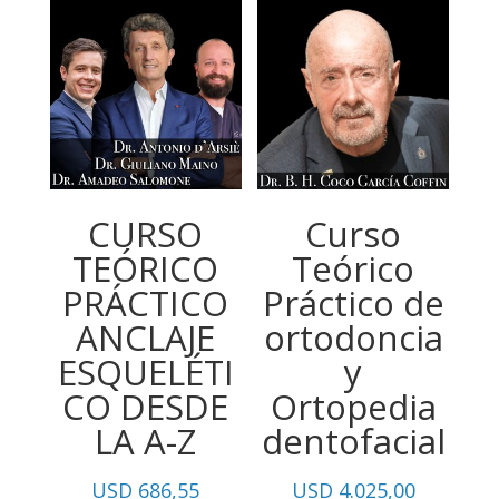
desde
USD
74,75
hasta
USD
111,55
CURSO
Curso
TEÓRICO
Teórico
PRÁCTICO
Práctico de
ANCLAJE
ortodoncia
ESQUELÉTI
y
CO DESDE
Ortopedia
LA A-Z
dentofacial
USD
686,55
USD
4.025,00