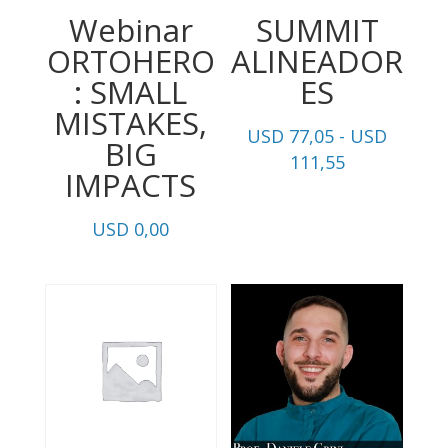
Webinar
SUMMIT
ORTOHERO
ALINEADOR
: SMALL
ES
MISTAKES,
USD
77,05
-
USD
BIG
Rango
111,55
IMPACTS
de
precios:
USD
0,00
desde
USD
77,05
hasta
USD
111,55