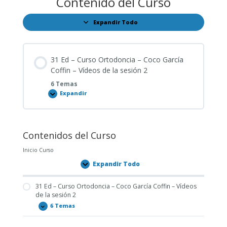
Contenido del Curso
Expandir Todo
Lecciones
31 Ed – Curso Ortodoncia – Coco García
Coffin – Vídeos de la sesión 2
6 Temas
Expandir
31
Ed
–
Curso
Ortodoncia
–
Contenidos del Curso
Coco
García
Coffin
Inicio Curso
–
Vídeos
Expandir Todo
Lecciones
de
la
sesión
31 Ed – Curso Ortodoncia – Coco García Coffin – Vídeos
2
de la sesión 2
6 Temas
31
Expandir
Ed
–