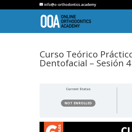
info@o-orthodontics.academy
Curso Teórico Práctic
Dentofacial – Sesión 4
Current Status
NOT ENROLLED