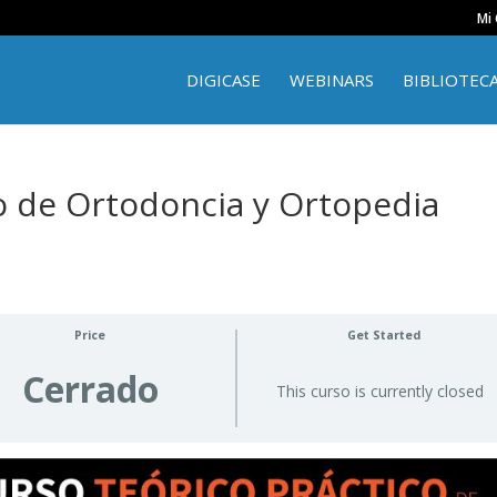
Mi
DIGICASE
WEBINARS
BIBLIOTEC
o de Ortodoncia y Ortopedia
Price
Get Started
Cerrado
This curso is currently closed