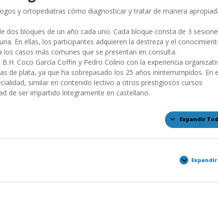
logos y ortopediatras cómo diagnosticar y tratar de manera apropiad
 de dos bloques de un año cada uno. Cada bloque consta de 3 sesion
a. En ellas, los participantes adquieren la destreza y el conocimien
cia los casos más comunes que se presentan en consulta.
 B.H. Coco García Coffin y Pedro Colino con la experiencia organizati
as de plata, ya que ha sobrepasado los 25 años ininterrumpidos. En 
cialidad, similar en contenido lectivo a otros prestigiosos cursos
dad de ser impartido íntegramente en castellano.
Expandir To
Leccio
Expandir
Temar
20-
21
Sesió
4