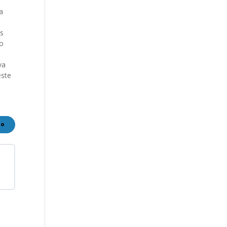
a
es
to
va
este
do
nes
io
n