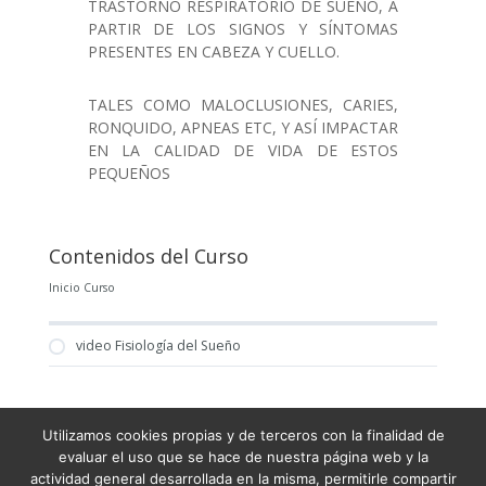
TRASTORNO RESPIRATORIO DE SUEÑO, A
PARTIR DE LOS SIGNOS Y SÍNTOMAS
PRESENTES EN CABEZA Y CUELLO.
TALES COMO MALOCLUSIONES, CARIES,
RONQUIDO, APNEAS ETC, Y ASÍ IMPACTAR
EN LA CALIDAD DE VIDA DE ESTOS
PEQUEÑOS
Contenidos del Curso
Inicio Curso
video Fisiología del Sueño
Utilizamos cookies propias y de terceros con la finalidad de
Condiciones Generales de Venta
evaluar el uso que se hace de nuestra página web y la
actividad general desarrollada en la misma, permitirle compartir
Términos y condiciones