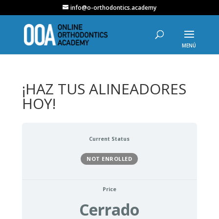
info@o-orthodontics.academy
¡HAZ TUS ALINEADORES
HOY!
Current Status
NOT ENROLLED
Price
Cerrado