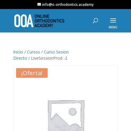
info@o-orthodontics.academy
Inicio
/
Cursos
/
Curso Sesion
Directo
/ LiveSessionProd -2
¡Oferta!