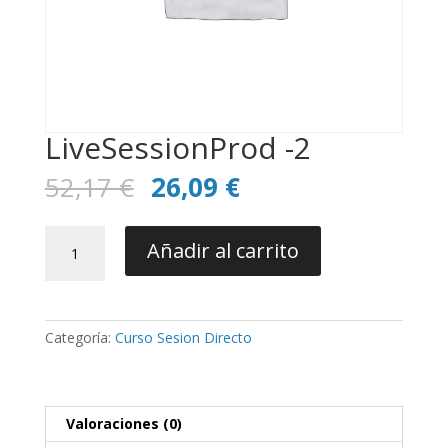
LiveSessionProd -2
El
El
52,17
€
26,09
€
precio
precio
original
actual
LiveSessionProd
era:
es:
Añadir al carrito
-2
52,17 €.
26,09 €.
cantidad
Categoría:
Curso Sesion Directo
Valoraciones (0)