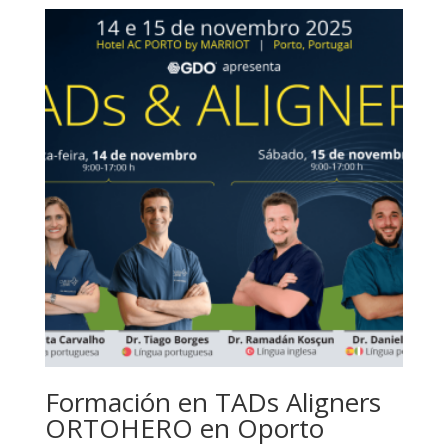
precios:
desde
49,00 €
hasta
69,00 €
Formación en TADs Aligners
ORTOHERO en Oporto