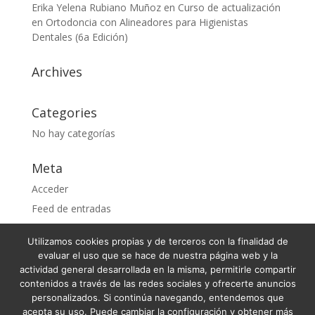
Erika Yelena Rubiano Muñoz
en
Curso de actualización
en Ortodoncia con Alineadores para Higienistas
Dentales (6a Edición)
Archives
Categories
No hay categorías
Meta
Acceder
Feed de entradas
Feed de comentarios
Utilizamos cookies propias y de terceros con la finalidad de
WordPress.org
evaluar el uso que se hace de nuestra página web y la
actividad general desarrollada en la misma, permitirle compartir
contenidos a través de las redes sociales y ofrecerte anuncios
personalizados. Si continúa navegando, entendemos que
acepta su uso. Puede cambiar la configuración y obtener más
Condiciones Generales de Venta