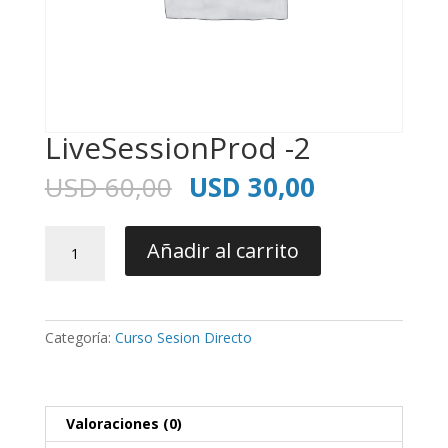
LiveSessionProd -2
El
El
USD
60,00
USD
30,00
precio
precio
original
actual
LiveSessionProd
era:
es:
Añadir al carrito
-2
USD
USD
cantidad
60,00.
30,00.
Categoría:
Curso Sesion Directo
Valoraciones (0)