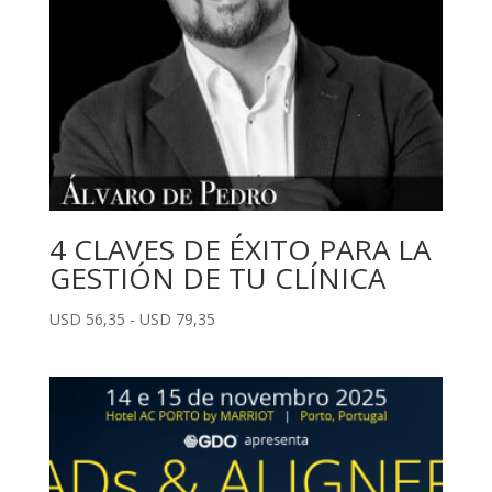
4 CLAVES DE ÉXITO PARA LA
GESTIÓN DE TU CLÍNICA
Rango
USD
56,35
-
USD
79,35
de
precios:
desde
USD
56,35
hasta