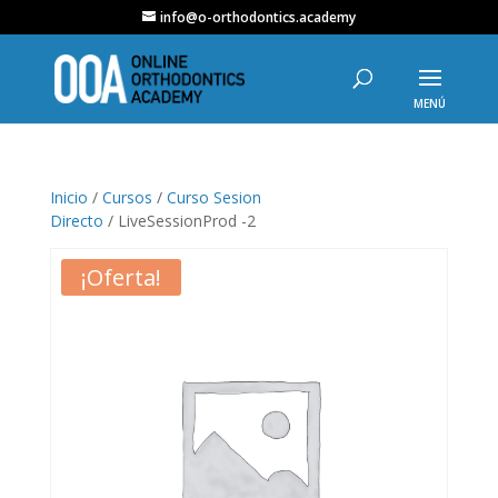
info@o-orthodontics.academy
Inicio
/
Cursos
/
Curso Sesion
Directo
/ LiveSessionProd -2
¡Oferta!