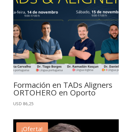
USD
79,35
Formación en TADs Aligners
ORTOHERO en Oporto
USD
86,25
¡Oferta!