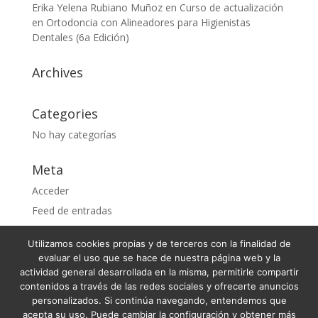
Erika Yelena Rubiano Muñoz
en
Curso de actualización
en Ortodoncia con Alineadores para Higienistas
Dentales (6a Edición)
Archives
Categories
No hay categorías
Meta
Acceder
Feed de entradas
Feed de comentarios
Utilizamos cookies propias y de terceros con la finalidad de
WordPress.org
evaluar el uso que se hace de nuestra página web y la
actividad general desarrollada en la misma, permitirle compartir
contenidos a través de las redes sociales y ofrecerte anuncios
personalizados. Si continúa navegando, entendemos que
acepta su uso. Puede cambiar la configuración y obtener más
Condiciones Generales de Venta