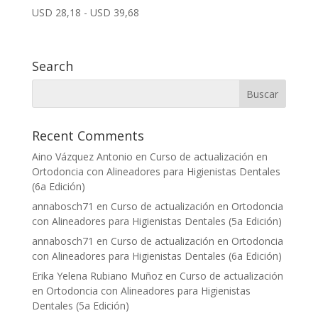
Rango
USD
28,18
-
USD
39,68
de
precios:
desde
Search
USD
28,18
hasta
USD
Recent Comments
39,68
Aino Vázquez Antonio
en
Curso de actualización en
Ortodoncia con Alineadores para Higienistas Dentales
(6a Edición)
annabosch71
en
Curso de actualización en Ortodoncia
con Alineadores para Higienistas Dentales (5a Edición)
annabosch71
en
Curso de actualización en Ortodoncia
con Alineadores para Higienistas Dentales (6a Edición)
Erika Yelena Rubiano Muñoz
en
Curso de actualización
en Ortodoncia con Alineadores para Higienistas
Dentales (5a Edición)