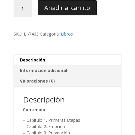
Odontopediatría.
Añadir al carrito
Dudas
y
Aclaraciones
cantidad
SKU:
LI-7463
Categoría:
Libros
Descripción
Información adicional
Valoraciones (0)
Descripción
Contenido:
– Capítulo 1. Primeras Etapas
– Capítulo 2. Erupción
– Capítulo 3. Prevención