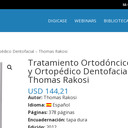
Mi
DIGICASE
WEBINARS
BIBLIOTEC
pédico Dentofacial – Thomas Rakosi
Tratamiento Ortodóncic
y Ortopédico Dentofacial
Thomas Rakosi
USD
144,21
Autor:
Thomas Rakosi
Idioma:
Español
Páginas:
378 páginas
Encuadernación:
tapa dura
Edición:
2012