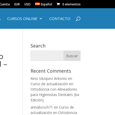
 Cuenta
EUR
USD
Español
0 elementos
A
CURSOS ONLINE
CONTACTO
Search
o
 –
Recent Comments
Aino Vázquez Antonio
en
Curso de actualización en
Ortodoncia con Alineadores
para Higienistas Dentales (6a
Edición)
annabosch71
en
Curso de
actualización en Ortodoncia