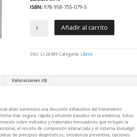
ISBN:
978-958-755-079-5
Tratamiento
Añadir al carrito
Ortodóncico
y
Ortopédico
Dentofacial
SKU:
LI-26389
Categoría:
Libros
-
Thomas
Rakosi
cantidad
Valoraciones (0)
cial atlas suministra una discusión exhaustiva del tratamiento
forma más segura, rápida y eficiente basados en la evidencia. Estos
ormación sobre métodos y materiales innovadores que incluyen la
ncional, el resorte de compresión interarcada y el sistema Invisalign.
pletas de principios diagnósticos, ortodoncia preventiva, opciones